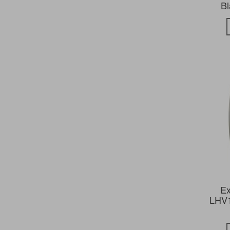
Bl
Ex
LHV1