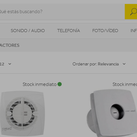
SONIDO / AUDIO
TELEFONÍA
FOTO/VÍDEO
IN
ACTORES
MOVILIDAD URBANA
NAVEGADORES GPS
CONSOLAS
12
Relevancia
Ordenar por:
Stock inmediato
Stock inme