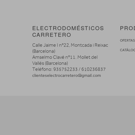
ELECTRODOMÉSTICOS
PRO
CARRETERO
OFERTA
Calle Jaime I nº22, Montcada i Reixac
CATÁLO
(Barcelona)
Amselmo Clavé nº11. Mollet del
Vallés (Barcelona)
Teléfono: 935752233 / 610236837
clienteselectrocarretero@gmail.com