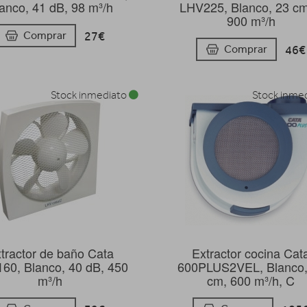
anco, 41 dB, 98 m³/h
LHV225, Blanco, 23 cm
900 m³/h
27€
Comprar
46€
Comprar
Stock inmediato
Stock inme
tractor de baño Cata
Extractor cocina Cat
60, Blanco, 40 dB, 450
600PLUS2VEL, Blanco,
m³/h
cm, 600 m³/h, C