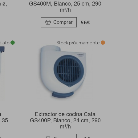
 ø,
GS400M, Blanco, 25 cm, 290
m³/h
56€
Comprar
diato
Stock próximamente
a
Extractor de cocina Cata
 35
GS400P, Blanco, 24 cm, 290
m³/h