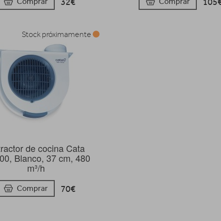
32€
105
Comprar
Comprar
Stock próximamente
ractor de cocina Cata
0, Blanco, 37 cm, 480
m³/h
70€
Comprar