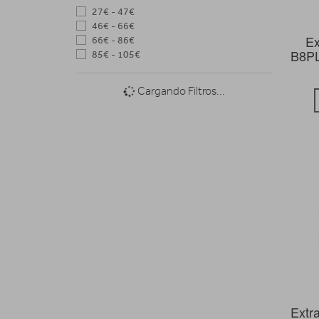
27€ - 47€
46€ - 66€
Ex
66€ - 86€
B8PL
85€ - 105€
Cargando Filtros...
Extr