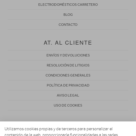
ELECTRODOMÉSTICOS CARRETERO
BLOG
CONTACTO
AT. AL CLIENTE
ENVÍOS Y DEVOLUCIONES
RESOLUCIÓN DE LITIGIOS
CONDICIONES GENERALES
POLÍTICA DE PRIVACIDAD
AVISO LEGAL
USO DE COOKIES
Utilizamos cookies propias y de terceros para personalizar el
contenido de la web, proporcionarle funcionalidades a las redes