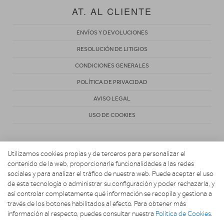
AT. AL CLIENTE
ENVÍOS Y DEVOLUCIONES
RESOLUCIÓN DE LITIGIOS
CONDICIONES GENERALES
POLÍTICA DE PRIVACIDAD
AVISO LEGAL
USO DE COOKIES
Utilizamos cookies propias y de terceros para personalizar el
contenido de la web, proporcionarle funcionalidades a las redes
sociales y para analizar el tráfico de nuestra web. Puede aceptar el uso
de esta tecnología o administrar su configuración y poder rechazarla, y
Copyright 2026. Electrodomésticos Carretero
así controlar completamente qué información se recopila y gestiona a
través de los botones habilitados al efecto. Para obtener más
información al respecto, puedes consultar nuestra
Política de Cookies
.