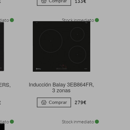
€
133€
Comprar
diato
Stock inmediato
Inducción Balay 3EB864FR,
5ERS,
3 zonas
279€
€
Comprar
diato
Stock inmediato