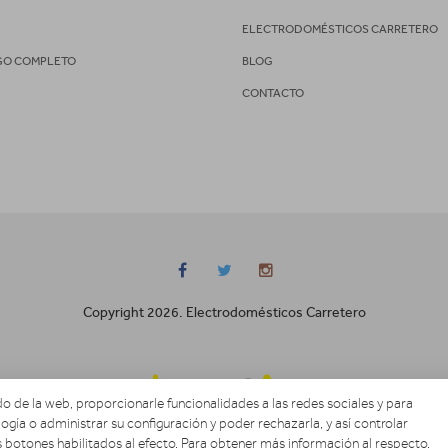
S
ELECTRODOMÉSTICOS CARRETERO
GO COMPLETO
BLOG
CONTACTO
Copyright 2026. Electrodomésticos Carretero
o de la web, proporcionarle funcionalidades a las redes sociales y para
ogía o administrar su configuración y poder rechazarla, y así controlar
 botones habilitados al efecto. Para obtener más información al respecto,