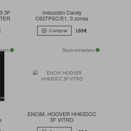
3 3F
Inducción Candy
STER
C63TPSC/E1, 3 zonas
€
186€
Comprar
diato
Stock inmediato
ENCIM. HOOVER HH63DCC
s
3F VITRO