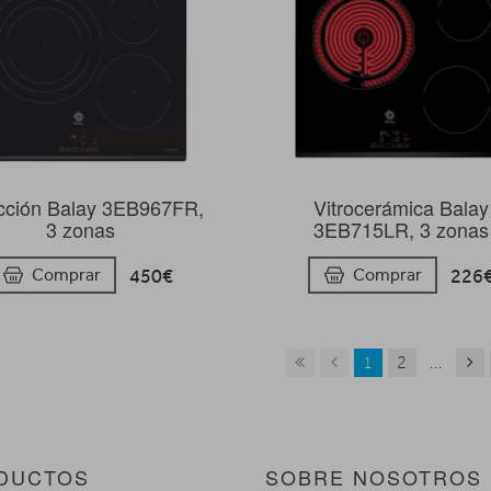
cción Balay 3EB967FR,
Vitrocerámica Balay
3 zonas
3EB715LR, 3 zonas
450€
226
Comprar
Comprar
1
2
...
DUCTOS
SOBRE NOSOTROS