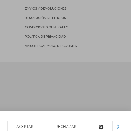
ENVÍOS Y DEVOLUCIONES
RESOLUCIÓN DE LITIGIOS
CONDICIONES GENERALES
POLÍTICA DE PRIVACIDAD
AVISO LEGAL
Y
USO DE COOKIES
ACEPTAR
RECHAZAR
╳