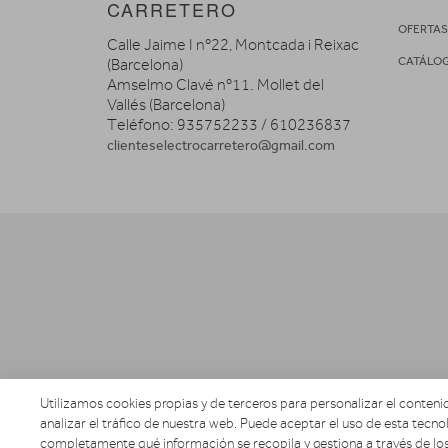
CARRETERO
OFERTA
Calle Jaime I nº22, Montcada i Reixac
CATÁLO
(Barcelona)
Amselmo Clavé nº11. Mollet del
Vallés (Barcelona)
Teléfono: 935752233 / 610236837
clienteselectrocarretero@gmail.com
Utilizamos cookies propias y de terceros para personalizar el contenid
analizar el tráfico de nuestra web. Puede aceptar el uso de esta tecnol
completamente qué información se recopila y gestiona a través de los