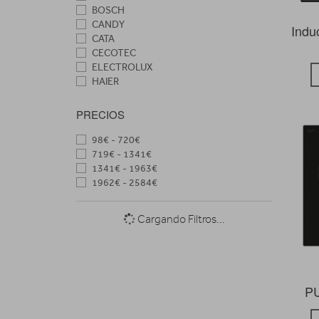
BOSCH
CANDY
Indu
CATA
CECOTEC
ELECTROLUX
HAIER
HISENSE
HOOVER
PRECIOS
INDESIT
LG
98€ - 720€
NODOR
719€ - 1341€
SAMSUNG
1341€ - 1963€
SIEMENS
1962€ - 2584€
SMEG
TEKA
Cargando Filtros...
WHIRLPOOL
PU