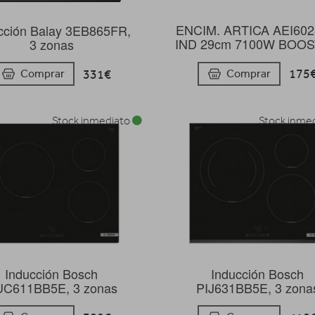
ENCIM. ARTICA AEI602
cción Balay 3EB865FR,
IND 29cm 7100W BOO
3 zonas
175
Comprar
331€
Comprar
Stock inmediato
Stock inme
Inducción Bosch
Inducción Bosch
C611BB5E, 3 zonas
PIJ631BB5E, 3 zona