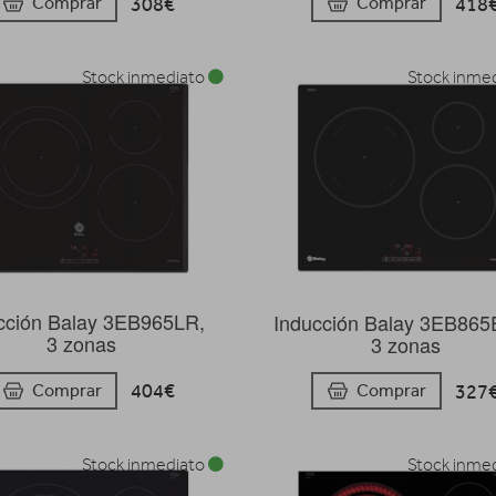
308€
418
Comprar
Comprar
Stock inmediato
Stock inme
cción Balay 3EB965LR,
Inducción Balay 3EB86
3 zonas
3 zonas
404€
327
Comprar
Comprar
Stock inmediato
Stock inme