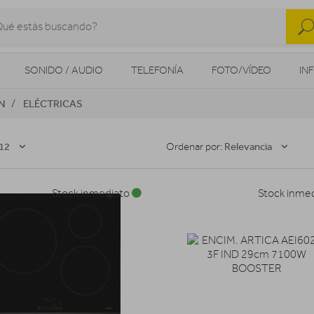
SONIDO / AUDIO
TELEFONÍA
FOTO/VÍDEO
IN
N
ELÉCTRICAS
MOVILIDAD URBANA
NAVEGADORES GPS
CONSOLAS
12
Relevancia
Ordenar por:
Stock inmediato
Stock inme