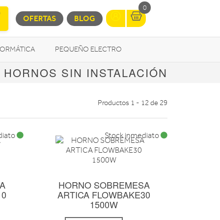
0
OFERTAS
BLOG
FORMÁTICA
PEQUEÑO ELECTRO
HORNOS SIN INSTALACIÓN
OTROS
Productos 1 - 12 de 29
diato
Stock inmediato
A
HORNO SOBREMESA
10
ARTICA FLOWBAKE30
1500W