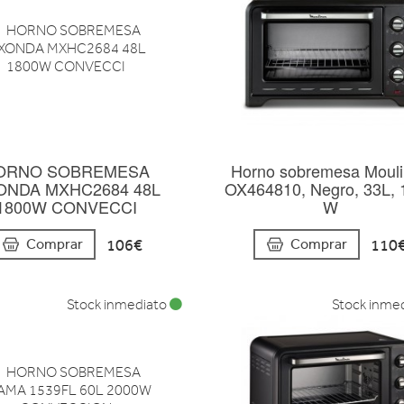
ORNO SOBREMESA
Horno sobremesa Moul
ONDA MXHC2684 48L
OX464810, Negro, 33L, 
1800W CONVECCI
W
106€
110
Comprar
Comprar
Stock inmediato
Stock inme