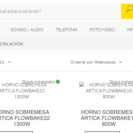
SONIDO / AUDIO
TELEFONÍA
FOTO/VÍDEO
IN
NSTALACIÓN
MOVILIDAD URBANA
NAVEGADORES GPS
CONSOLAS
12
Relevancia
Ordenar por:
Stock inmediato
Stock inme
ORNO SOBREMESA
HORNO SOBREMES
RTICA FLOWBAKE22
ARTICA FLOWBAKE
1300W
800W