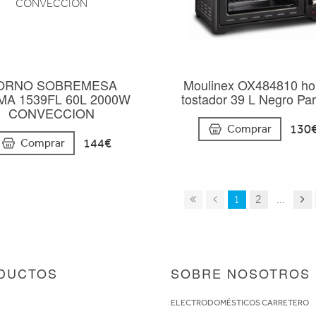
ORNO SOBREMESA
Moulinex OX484810 ho
MA 1539FL 60L 2000W
tostador 39 L Negro Parr
CONVECCION
130
Comprar
144€
Comprar
1
2
...
DUCTOS
SOBRE NOSOTROS
S
ELECTRODOMÉSTICOS CARRETERO