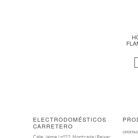
H
FLA
ELECTRODOMÉSTICOS
PRO
CARRETERO
OFERTA
Calle Jaime I nº22, Montcada i Reixac