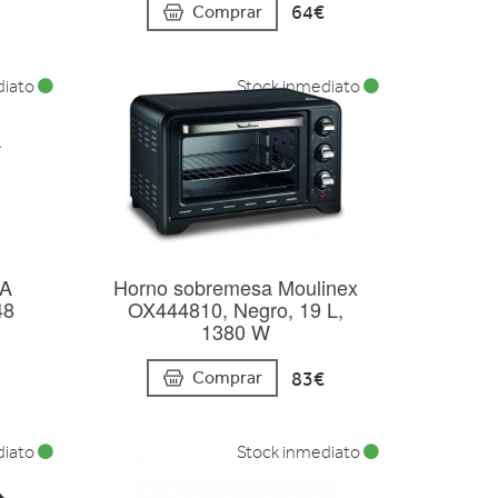
64€
Comprar
diato
Stock inmediato
A
Horno sobremesa Moulinex
48
OX444810, Negro, 19 L,
1380 W
83€
Comprar
diato
Stock inmediato