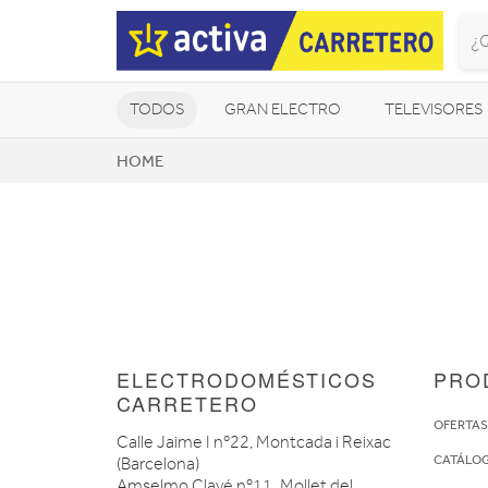
TODOS
GRAN ELECTRO
TELEVISORES
HOME
CLIMATIZACIÓN Y CALEFACCIÓN
ELECTRODOMÉSTICOS
PRO
CARRETERO
OFERTA
Calle Jaime I nº22, Montcada i Reixac
CATÁLO
(Barcelona)
Amselmo Clavé nº11. Mollet del